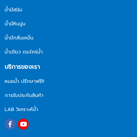
น้ำมีสนิม
น้ำมีหินปูน
น้ำมีกลิ่นเหม็น
น้ำเขียว ตระไคร่น้ำ
บริการของเรา
หมอน้ำ ปรึกษาฟรี!!
การรับประกันสินค้า
LAB วิเคราะห์น้ำ