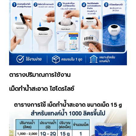
ตารางปริมาณการใช้งาน
เม็ดทำน้ำสะอาด ไฮโดรไลซ์