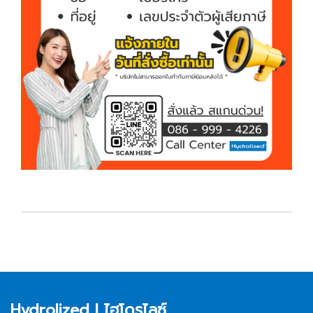
Hydrolized l ไฮโดรไลซ์