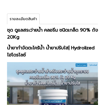
รายละเอียดสินค้า
ชุด ดูแลสระว่ายน้ำ คลอรีน ชนิดเกล็ด 90% ถัง
20Kg
น้ำยากำจัดตะไคร้น้ำ น้ำยาปรับใส| Hydrolized
ไฮโดรไลซ์