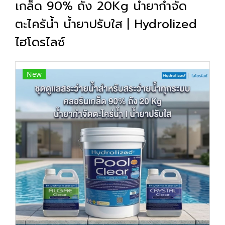
เกล็ด 90% ถัง 20Kg น้ำยากำจัด
ตะไคร้น้ำ น้ำยาปรับใส | Hydrolized
ไฮโดรไลซ์
New