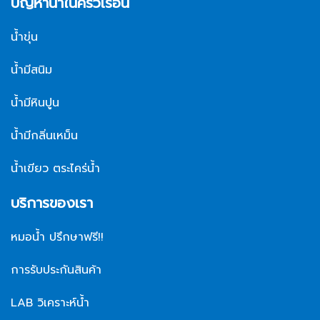
ปัญหาน้ำในครัวเรือน
น้ำขุ่น
น้ำมีสนิม
น้ำมีหินปูน
น้ำมีกลิ่นเหม็น
น้ำเขียว ตระไคร่น้ำ
บริการของเรา
หมอน้ำ ปรึกษาฟรี!!
การรับประกันสินค้า
LAB วิเคราะห์น้ำ