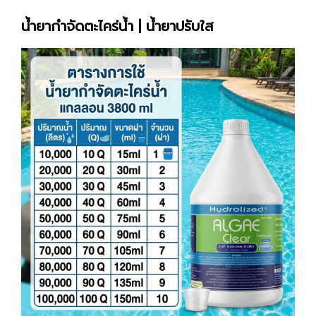
น้ำยากำจัดตะไคร่น้ำ | น้ำยาปรับใส