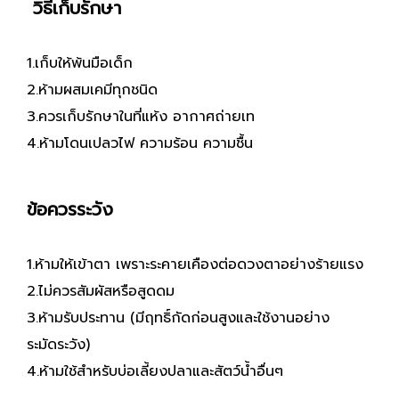
วิธีเก็บรักษา
1.เก็บให้พ้นมือเด็ก
2.ห้ามผสมเคมีทุกชนิด
3.ควรเก็บรักษาในที่แห้ง อากาศถ่ายเท
4.ห้ามโดนเปลวไฟ ความร้อน ความชื้น
ข้อควรระวัง
1.ห้ามให้เข้าตา เพราะระคายเคืองต่อดวงตาอย่างร้ายแรง
2.ไม่ควรสัมผัสหรือสูดดม
3.ห้ามรับประทาน (มีฤทธิ์กัดก่อนสูงและใช้งานอย่าง
ระมัดระวัง)
4.ห้ามใช้สำหรับบ่อเลี้ยงปลาและสัตว์น้ำอื่นๆ