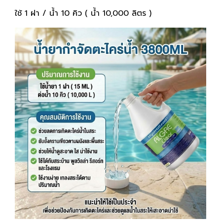
ใช้ 1 ฝา / น้ำ 10 คิว ( น้ำ 10,000 ลิตร )