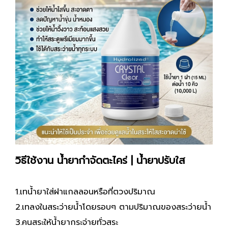
วิธีใช้งาน น้ำยากำจัดตะไคร่ | น้ำยาปรับใส
1.เทน้ำยาใส่ฝาแกลลอนหรือที่ตวงปริมาณ
2.เทลงในสระว่ายน้ำโดยรอบๆ ตามปริมาณของสระว่ายน้ำ
3.คนสระให้น้ำยากระจ่ายทั่วสระ