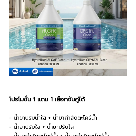
โปรโมชั่น 1 แถม 1 เลือกจับคู่ได้
- น้ำยาปรับน้ำใส + น้ำยากำจัดตะไคร่น้ำ
- น้ำยาปรับใส + น้ำยาปรับใส