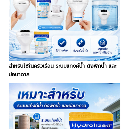
สำหรับใช้ในครัวเรือน ระบบแทงค์น้ำ ถังพักน้ำ และ
บ่อบาดาล