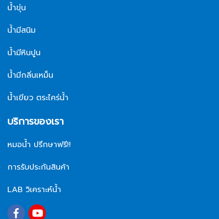
น้ำขุ่น
น้ำมีสนิม
น้ำมีหินปูน
น้ำมีกลิ่นเหม็น
น้ำเขียว ตระไคร่น้ำ
บริการของเรา
หมอน้ำ ปรึกษาฟรี!!
การรับประกันสินค้า
LAB วิเคราะห์น้ำ