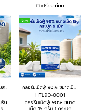
เปรียบเทียบ
New
เครื่องทำน้ำสะอาด (ทุ่นปรับสภาพน้ำ) ไฮโดรไลซ์ท็อปอัพ เคลียร์ | Hydrolized ไฮโดรไลซ์
คลอรีนเม็ดฟู่ 90% ขนาดเม็ด 15 กรัม (บรรจุ 9 เม็ด) | Hydrolized ไฮโดรไลซ์
HTL90-0001
ปรับ
คลอรีนเม็ดฟู่ 90% ขนาด
็อ
เม็ด 15 กรัม 1 กระปุก