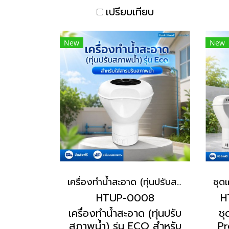
ลิตรขึ้นไป
เปรียบเทียบ
New
New
เครื่องทำน้ำสะอาด (ทุ่นปรับสภาพน้ำ) รุ่น ECO สำหรับใส่สารปรับสภาพน้ำ | Hydrolized ไฮโดรไลซ์
HTUP-0008
H
เครื่องทำน้ำสะอาด (ทุ่นปรับ
ชุ
สภาพน้ำ) รุ่น ECO สำหรับ
Pr