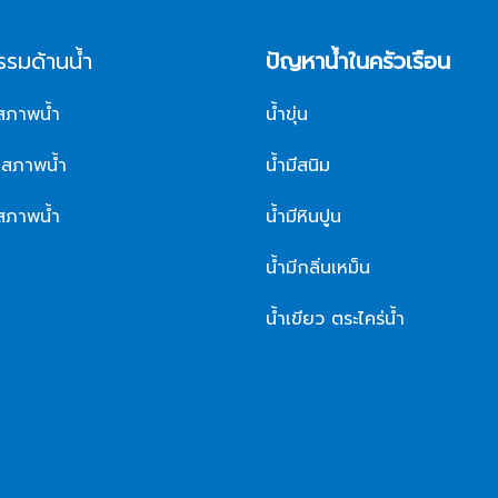
รรมด้านน้ำ
ปัญหาน้ำในครัวเรือน
บสภาพน้ำ
น้ำขุ่น
บสภาพน้ำ
น้ำมีสนิม
สภาพน้ำ
น้ำมีหินปูน
น้ำมีกลิ่นเหม็น
น้ำเขียว ตระไคร่น้ำ