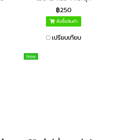
 ถัง
(บรรจุ 9 เม็ด) กำจัด
฿250
ะกัน
แบคทีเรียในน้ำ แก้น้ำขุ่น ลด
กลิ่นเหม็น สำหรับ ถังน้ำ
สั่งซื้อสินค้า
แทงค์น้ำ 1000 ลิตรขึ้นไป
เปรียบเทียบ
New