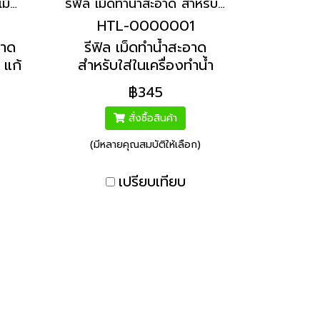
คลอรีนเม็ดฟู่ 90% ขนาดเม็ด 330 Mg | Hydrolized ไฮโดรไลซ์
รีฟิล เม็ดทำน้ำสะอาด สำหรับใส่ในเครื่องทำน้ำสะอาด | Hydrolized ไฮโดรไลซ์
HTL-0000001
นาด
รีฟิล เม็ดทำน้ำสะอาด
 แก้
สำหรับใส่ในเครื่องทำน้ำ
าว
สะอาด ไม่ต้องติดตั้ง แค่
฿345
งน้ำ
วางในน้ำ สำหรับ แทงก์น้ำ
ถัง
ถังเก็บน้ำ ถังพักน้ำ 1000
สั่งซื้อสินค้า
ลิตร ขึ้นไป
(มีหลายคุณสมบัติให้เลือก)
เปรียบเทียบ