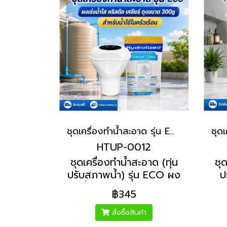
ชุดเครื่องทำน้ำสะอาด รุ่น ECO ผงเร่งน้ำใส ไฮโดรไลซ์ คริสตัล เคลียร์ ถุง 300 g | Hydrolized ไฮโดรไลซ์
HTUP-0012
ชุดเครื่องทำน้ำสะอาด (ทุ่น
ชุด
ปรับสภาพน้ำ) รุ่น ECO ผง
ป
เร่งน้ำใส ไฮโดรไลซ์ คริสตัล
คลอ
฿345
เคลียร์ ถุง 300 g ฆ่าเชื้อ
ถ
โรคแบคทีเรีย ปรับน้ำใส ใช้
สั่งซื้อสินค้า
ในถังน้ำ แทงค์น้ำ 1000