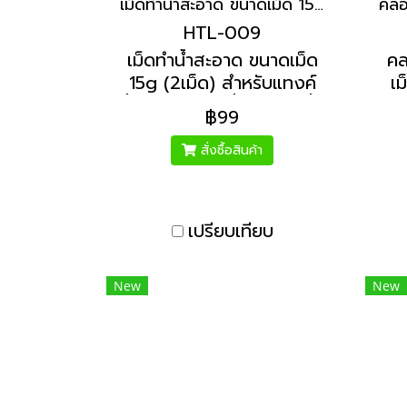
เม็ดทำน้ำสะอาด ขนาดเม็ด 15g (2เม็ด) | Hydrolized ไฮโดรไลซ์
HTL-009
เม็ดทำน้ำสะอาด ขนาดเม็ด
คล
15g (2เม็ด) สำหรับแทงค์
เม
น้ำ 1000 ลิตรขึ้นไป ปรับน้ำ
฿99
ใส ฆ่าเชื้อโรคแบคทีเรีย แก้
แ
น้ำเขียว ลดกลิ่นเหม็น
สำห
สั่งซื้อสินค้า
ลิต
เปรียบเทียบ
New
New