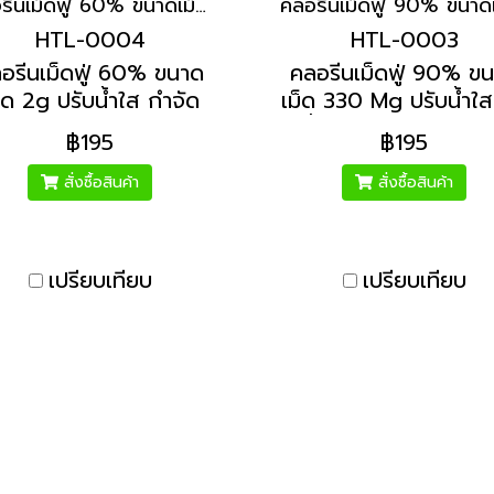
คลอรีนเม็ดฟู่ 60% ขนาดเม็ด 2g | Hydrolized ไฮโดรไลซ์
HTL-0004
HTL-0003
อรีนเม็ดฟู่ 60% ขนาด
คลอรีนเม็ดฟู่ 90% ข
็ด 2g ปรับน้ำใส กำจัด
เม็ด 330 Mg ปรับน้ำใส
กลิ่นคาว ฆ่าเชื้อโรค
น้ำเขียว กำจัดกลิ่นค
฿195
฿195
บคทีเรีย กระปุก 100g
กระปุก 100g สำหรับถั
รับถังน้ำใช้ ไม่เกิน 500
ใช้ ไม่เกิน 500 ลิตร 
สั่งซื้อสินค้า
สั่งซื้อสินค้า
ร ถังพักน้ำ ถังน้ำในบ้าน
พักน้ำ ถังน้ำในบ้าน
เปรียบเทียบ
เปรียบเทียบ