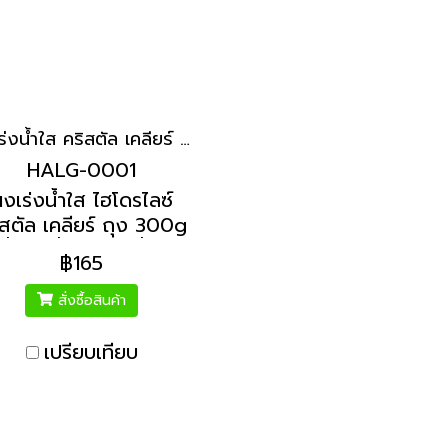
ผงเร่งน้ำใส คริสตัล เคลียร์ ถุง 300g | Hydrolized ไฮโดรไลซ์
HALG-0001
งเร่งน้ำใส ไฮโดรไลซ์
ิสตัล เคลียร์ ถุง 300g
น้ำขุ่น น้ำเหลือง น้ำเป็น
฿165
นิม สำหรับน้ำใช้ในครัว
เรือน
สั่งซื้อสินค้า
เปรียบเทียบ