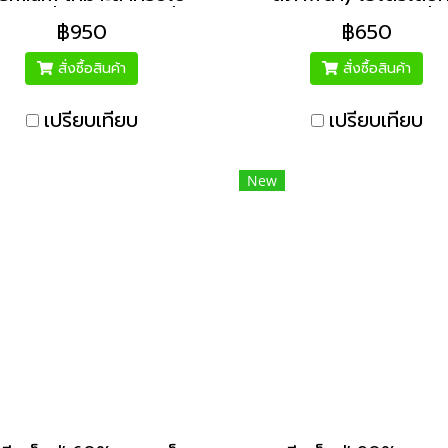
แทงค์น้ำ หรือถังเก็บน้ำ
ปอัพ เคลียร์ แทงก์ค์น้ำ
฿950
฿650
นาด 1,000 - 50,000
เก็บน้ำ สระว่ายน้ำ รับปร
ลิตร
10 ปี
สั่งซื้อสินค้า
สั่งซื้อสินค้า
เปรียบเทียบ
เปรียบเทียบ
New