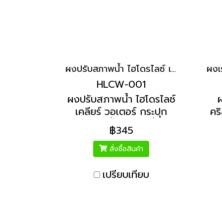
ผงปรับสภาพน้ำ ไฮโดรไลซ์ เคลียร์ วอเตอร์ กระปุก 150g | Hydrolized ไฮโดรไลซ์
HLCW-001
ผงปรับสภาพน้ำ ไฮโดรไลซ์
ผ
เคลียร์ วอเตอร์ กระปุก
คร
150g ปรับน้ำใส ผสมน้ำอาบ
แก้
฿345
แก้แพ้น้ำ สำหรับถังน้ำ 60-
ส
200 ลิตร
สั่งซื้อสินค้า
เปรียบเทียบ