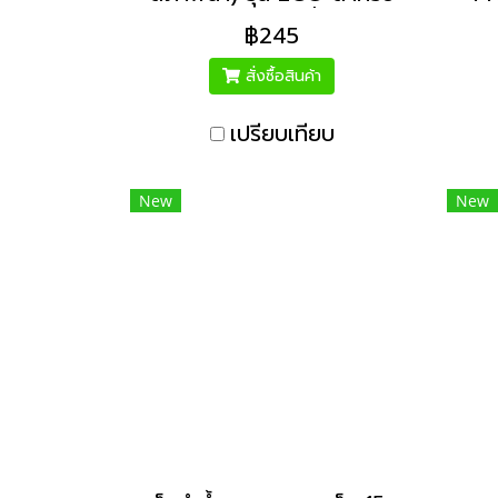
ใส่สารปรับสภาพน้ำ เหมาะ
กับ
฿245
สำหรับ แทงค์น้ำ บ่อพักน้ำ
ข
สระว่ายน้ำ
สั่งซื้อสินค้า
เปรียบเทียบ
New
New